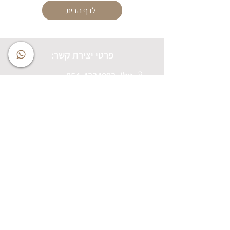
לדף הבית
פרטי יצירת קשר:
טל': 054-4334093
שביט 8 נס ציונה (בניין B, קומה 1)
galya@gh-adv.co.il :מייל
מדיניות פרטיות
הצהרת נגישות
רוצים להתייעץ או לשוחח איתנו?
השאירו פרטים ונחזור אליכם בהקדם:
שם מלא
*